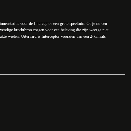
innenstad is voor de Interceptor één grote speeltuin. Of je nu een
vendige krachtbron zorgen voor een beleving die zijn weerga niet
kte wielen. Uiteraard is Interceptor voorzien van een 2-kanaals
pnemen met Henk-Jan Wolff of Dylan Kroese.
oyal Enfield. Bij ons kunt u terecht voor nieuwe en gebruikte