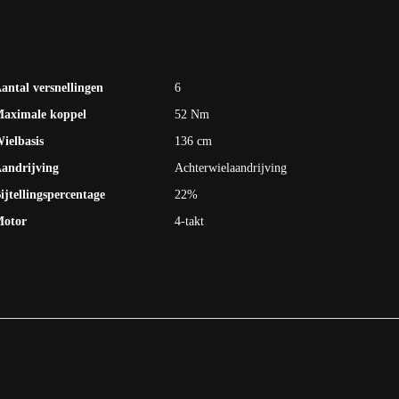
antal versnellingen
6
aximale koppel
52 Nm
ielbasis
136 cm
andrijving
Achterwielaandrijving
ijtellingspercentage
22%
otor
4-takt