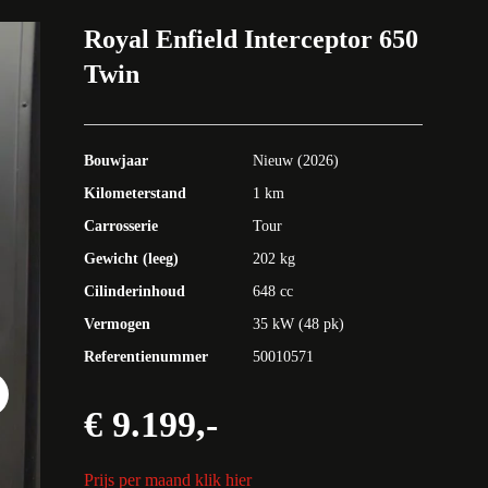
Royal Enfield Interceptor 650
Twin
Bouwjaar
Nieuw (2026)
Kilometerstand
1 km
Carrosserie
Tour
Gewicht (leeg)
202 kg
Cilinderinhoud
648 cc
Vermogen
35 kW (48 pk)
Referentienummer
50010571
t
€ 9.199,-
Prijs per maand klik hier