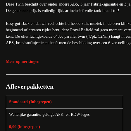
Deze Twin beschikt over onder andere ABS, 3 jaar Fabrieksgarantie en 3 ja
De genoemde prijs is volledig rijklaar inclusief volle tank brandstof!
Easy got Back en dat zal veel echte liefhebbers als muziek in de oren klinke
beginnend of ervaren rijder bent, deze Royal Enfield zal geen moment verv
kent. De olie/ luchtgekoelde 648cc parallel twin (47pk, 52Nm) hangt in een
ABS, brandstofinjectie en heeft men de beschikking over een 6 versnelling
Uiteraard zijn er ook andere kleuren en uitvoeringen beschikbaar. Vraag o
Meer opmerkingen
De prijs is inclusief kosten rijklaar maken, Volle tank brandstof, 3 jaar Gar
Vraag ons naar de actuele vooraad en beschikbaarheid van deze Royal Enfie
Afleverpakketten
Voor meer informatie omtrent eventuele inruil, financieringsmogelijkhede
Standaard (Inbegrepen)
Star Twin Motors – Het kloppend motorhart van Nederland.
Officieel
motorfietsen, onderhoud, onderdelen, accessoires en deskundig advies. Be
Wettelijke garantie, geldige APK, en RDW-leges.
Passie voor motoren sinds 1979
0,00 (inbegrepen)