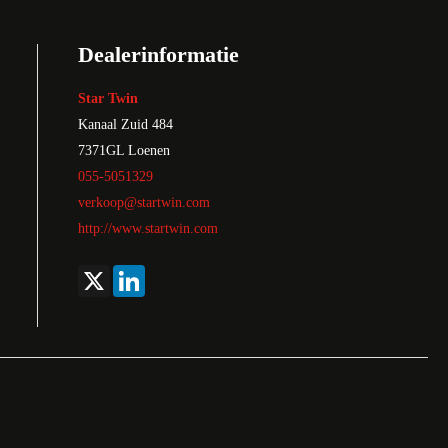
Dealerinformatie
Star Twin
Kanaal Zuid 484
7371GL
Loenen
055-5051329
verkoop@startwin.com
http://www.startwin.com
X
LinkedIn