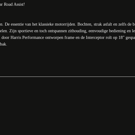
ar Road Assist!
n. De essentie van het klassieke motorrijden. Bochten, strak asfalt en zelfs de b
elen. Zijn sportieve en toch ontspannen zithouding, eenvoudige bediening en le
 door Harris Performance ontworpen frame en de Interceptor rolt op 18” gespaa
sbak.
ns naar de mogelijkheden!
antie en 3 jaar Road assist!
ld.
n of het maken voor een afspraak voor een proefrit kunt u het beste contact o
 dealer van Ducati sinds 1983 en daarnaast officieel dealer van Ducati MX en R
kijk ons complete aanbod op Star Twin Motors.