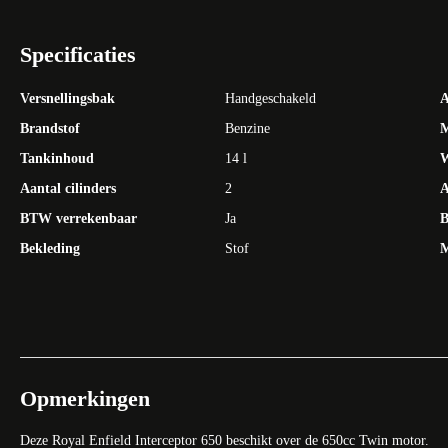
Specificaties
Versnellingsbak
Handgeschakeld
A
Brandstof
Benzine
M
Tankinhoud
14 l
W
Aantal cilinders
2
A
BTW verrekenbaar
Ja
B
Bekleding
Stof
M
Opmerkingen
Deze Royal Enfield Interceptor 650 beschikt over de 650cc Twin motor.