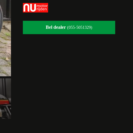
Bel dealer
(055-5051329)