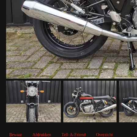
Bewaar
Afdrukken
Tell-A-Friend
Overzicht