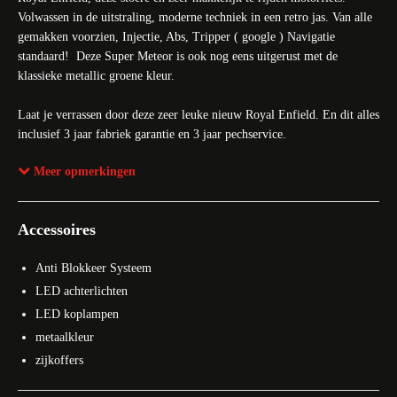
Volwassen in de uitstraling, moderne techniek in een retro jas. Van alle
gemakken voorzien, Injectie, Abs, Tripper ( google ) Navigatie
standaard! Deze Super Meteor is ook nog eens uitgerust met de
klassieke metallic groene kleur.
Laat je verrassen door deze zeer leuke nieuw Royal Enfield. En dit alles
inclusief 3 jaar fabriek garantie en 3 jaar pechservice.
Meer opmerkingen
Nieuwsgierig? Kom snel naar onze showroom of bel ons voor een
afspraak!
Accessoires
Vraag ons naar de actuele voorraad en beschikbaarheid van deze Royal
Enfield.
Anti Blokkeer Systeem
LED achterlichten
Star Twin Motors – Het kloppend motorhart van
LED koplampen
Nederland.
Officieel dealer van Ducati sinds 1983 en daarnaast
metaalkleur
officieel dealer van Ducati MX en Royal Enfield. Bij ons kunt u terecht
zijkoffers
voor nieuwe en gebruikte motorfietsen, onderhoud, onderdelen,
accessoires en deskundig advies. Bekijk ons complete aanbod op Star