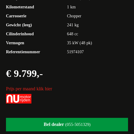
Kilometerstand
1 km
Carrosserie
Chopper
Gewicht (leeg)
241 kg
Cilinderinhoud
648 cc
Vermogen
35 kW (48 pk)
Referentienummer
51974107
€ 9.799,-
Prijs per maand klik hier
Bel dealer
(055-5051329)