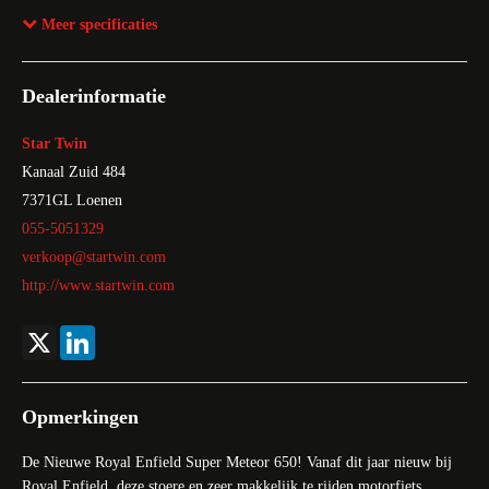
BTW verrekenbaar
Ja
Meer specificaties
Bijtellingspercentage
22%
Bekleding
Stof
Dealerinformatie
Motor
4-takt
Star Twin
Kanaal Zuid 484
7371GL
Loenen
055-5051329
verkoop@startwin.com
http://www.startwin.com
X
LinkedIn
Opmerkingen
De Nieuwe Royal Enfield Super Meteor 650! Vanaf dit jaar nieuw bij
Royal Enfield, deze stoere en zeer makkelijk te rijden motorfiets.