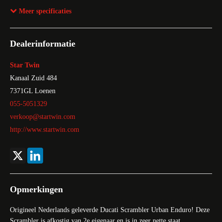
Aantal cilinders
2
Meer specificaties
Modeldatum vanaf
2016
Aandrijving
Achterwielaandrijving
Dealerinformatie
BTW verrekenbaar
Nee (margeregeling)
Bekleding
Stof
Star Twin
Motor
4-takt
Kanaal Zuid 484
7371GL
Loenen
055-5051329
verkoop@startwin.com
http://www.startwin.com
X
LinkedIn
Opmerkingen
Origineel Nederlands geleverde Ducati Scrambler Urban Enduro! Deze
Scrambler is afkostig van 2e eigenaar en is in zeer nette staat.