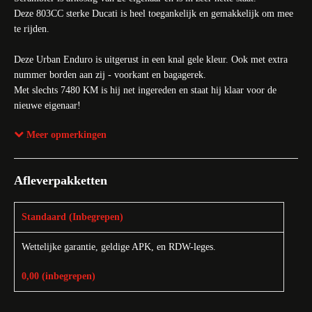
Deze 803CC sterke Ducati is heel toegankelijk en gemakkelijk om mee
te rijden.
Deze Urban Enduro is uitgerust in een knal gele kleur. Ook met extra
nummer borden aan zij - voorkant en bagagerek.
Met slechts 7480 KM is hij net ingereden en staat hij klaar voor de
nieuwe eigenaar!
Meer opmerkingen
Voor meer informatie omtrent eventuele inruil,
financieringsmogelijkheden of het maken voor een afspraak voor een
proefrit kunt u het beste contact opnemen met Henk-Jan Wolff of Dylan
Afleverpakketten
Kroese.
Standaard (Inbegrepen)
Star Twin Motors – Het kloppend motorhart van
Nederland.
Officieel dealer van Ducati sinds 1983 en daarnaast
Wettelijke garantie, geldige APK, en RDW-leges.
officieel dealer van Ducati MX en Royal Enfield. Bij ons kunt u terecht
voor nieuwe en gebruikte motorfietsen, onderhoud, onderdelen,
0,00 (inbegrepen)
accessoires en deskundig advies. Bekijk ons complete aanbod op Star
Twin Motors.