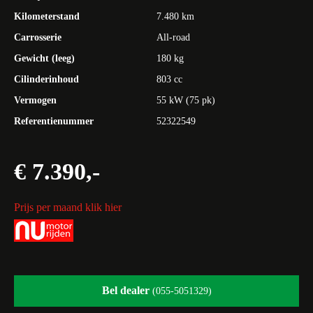
Kilometerstand
7.480 km
Carrosserie
All-road
Gewicht (leeg)
180 kg
Cilinderinhoud
803 cc
Vermogen
55 kW (75 pk)
Referentienummer
52322549
€ 7.390,-
Prijs per maand klik hier
Bel dealer
(055-5051329)